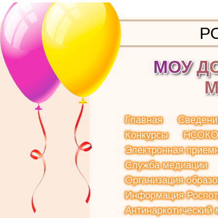
Р
М
О
У
Д
Главная
Сведени
Конкурсы
НСОК
Электронная прием
Служба медиации
Организация образо
Информация Роспот
Антинаркотический 