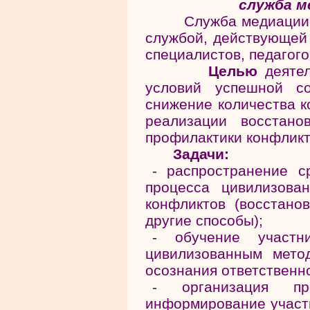
служба м
Служба медиации (п
службой, действующей 
специалистов, педагого
Целью
деятел
условий успешной со
снижение количества к
реализации восстано
профилактики конфликт
Задачи:
- распространение с
процесса цивилизова
конфликтов (восстано
другие способы);
- обучение участни
цивилизованным мето
осознания ответственн
- организация пр
информирование участн