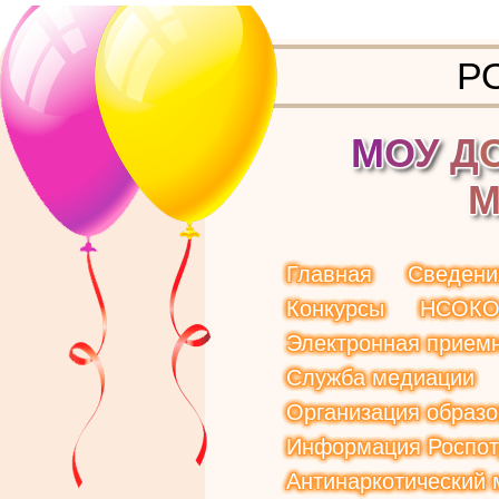
Р
М
О
У
Д
Главная
Сведени
Конкурсы
НСОК
Электронная прием
Служба медиации
Организация образо
Информация Роспот
Антинаркотический 