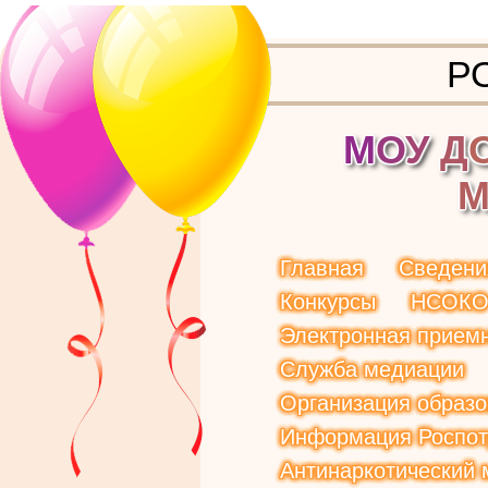
Р
М
О
У
Д
Главная
Сведени
Конкурсы
НСОК
Электронная прием
Служба медиации
Организация образо
Информация Роспот
Антинаркотический 