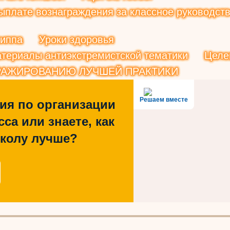
плате вознаграждения за классное руководств
риппа
Уроки здоровья
териалы антиэкстремистской тематики
Целе
РАЖИРОВАНИЮ ЛУЧШЕЙ ПРАКТИКИ
Решаем вместе
ия по организации
са или знаете, как
школу лучше?