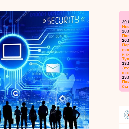
29.
Ин
20.
Па
20.
Пер
пед
и 
Ту
13.
Это
сек
13.
Пам
бы