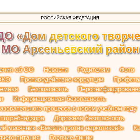
РОССИЙСКАЯ ФЕДЕРАЦИЯ
Д
О
«
Д
о
м
д
е
т
с
к
о
г
о
т
в
о
р
ч
М
О
А
р
с
е
н
ь
е
в
с
к
и
й
р
а
й
о
н
ения об ОО
Новости
Родителям
Фото
ОКО
Противодействие коррупции
Профста
иемная
Безопасность
Персонифицированн
и
Информационная безопасность
азовательного процесса в новом учебном году
потребнадзора
Дорожная безопасность
ий месячник «Вместе против наркотиков!»
К
ячего питания
Горячие линии