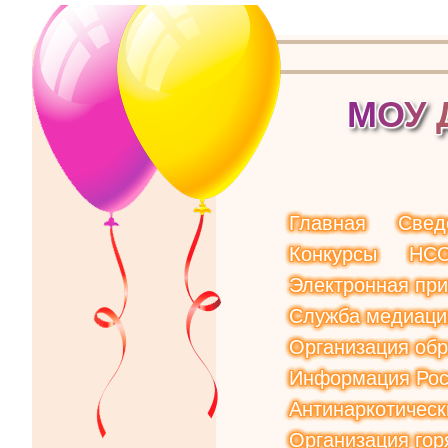
М
О
У
Главная
Свед
Конкурсы
НС
Электронная пр
Служба медиаци
Организация обр
Информация Рос
Антинаркотическ
Организация гор