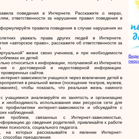
авила поведения в Интернете. Расскажите о мерах,
лям, ответственности за нарушение правил поведения в
формулируйте правила поведения в случае нарушения их
нолетних уважать права других людей в Интернете.
ия «авторское право», расскажите об ответственности за
.
иртуальной" жизни своих учеников, и при необходимости
Вид
роблемах их детей.
перс
льно относиться к информации, получаемой из Интернета.
ение о достоверной и недостоверной информации.
 проверенных сайтов.
интернет-зависимости учащихся через вовлечение детей в
роприятия в реальной жизни (посещение театров, музеев,
ованиях), чтобы показать, что реальная жизнь намного
 с учащимися анализируйте их занятость и организацию
ь и необходимость использования ими ресурсов сети для
ю профилактики интернет-зависимости и обсуждайте с
воих наблюдений.
ия проблем, связанных с Интернет-зависимостью,
нформацию до сведения родителей, привлекайте к работе
ями психолога, социального педагога.
я, на которых рассказывайте о явлении Интернет-
х, способах преодоления.