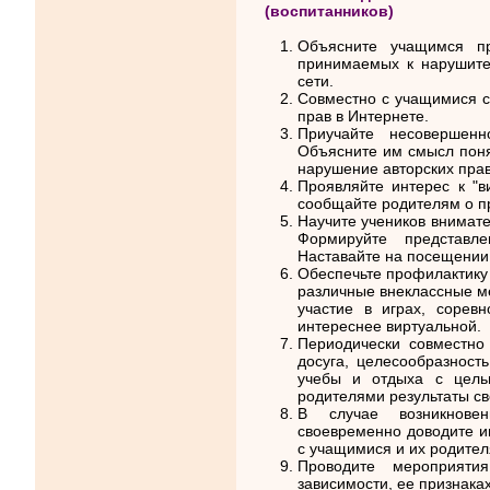
(воспитанников)
Объясните учащимся пр
принимаемых к нарушите
сети.
Совместно с учащимися с
прав в Интернете.
Приучайте несовершен
Объясните им смысл понят
нарушение авторских прав
Проявляйте интерес к "в
сообщайте родителям о п
Научите учеников внимате
Формируйте представл
Наставайте на посещении
Обеспечьте профилактику 
различные внеклассные ме
участие в играх, соревн
интереснее виртуальной.
Периодически совместно
досуга, целесообразност
учебы и отдыха с цель
родителями результаты с
В случае возникновен
своевременно доводите и
с учащимися и их родител
Проводите мероприяти
зависимости, ее признака