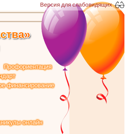
Версия для слабовидящих
е
с
т
в
а
»
Профориентация
ндарт
ое финансирование
аникулы онлайн