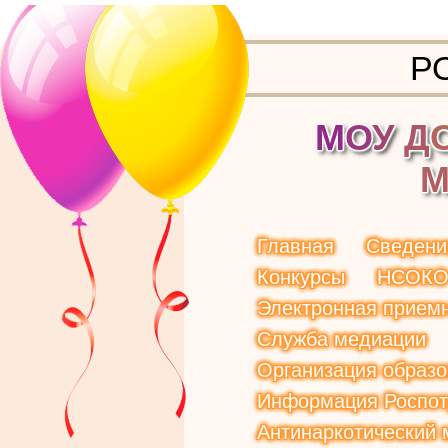
Р
М
О
У
Д
Главная
Сведени
Конкурсы
НСОК
Электронная прием
Служба медиации
Организация образо
Информация Роспот
Антинаркотический 