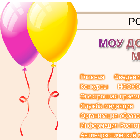
Р
М
О
У
Д
Главная
Сведени
Конкурсы
НСОК
Электронная прием
Служба медиации
Организация образо
Информация Роспот
Антинаркотический 