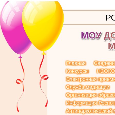
Р
М
О
У
Д
Главная
Сведени
Конкурсы
НСОК
Электронная прием
Служба медиации
Организация образо
Информация Роспот
Антинаркотический 