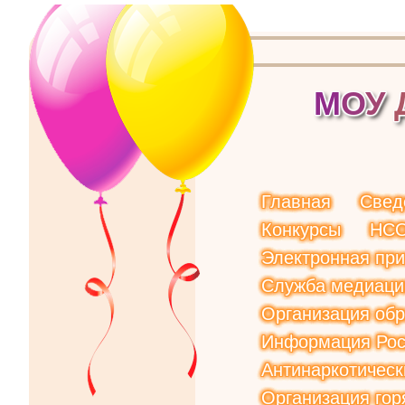
М
О
У
Главная
Свед
Конкурсы
НС
Электронная пр
Служба медиаци
Организация обр
Информация Рос
Антинаркотическ
Организация гор