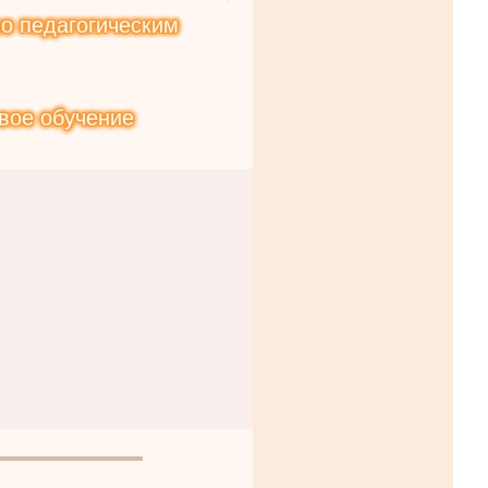
о педагогическим
вое обучение