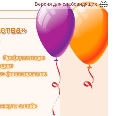
Версия для слабовидящих
е
с
т
в
а
»
Профориентация
ндарт
ое финансирование
аникулы онлайн