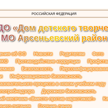
РОССИЙСКАЯ ФЕДЕРАЦИЯ
Д
О
«
Д
о
м
д
е
т
с
к
о
г
о
т
в
о
р
ч
М
О
А
р
с
е
н
ь
е
в
с
к
и
й
р
а
й
о
н
ения об ОО
Новости
Родителям
Фото
ОКО
Противодействие коррупции
Профста
иемная
Безопасность
Персонифицированн
и
Информационная безопасность
азовательного процесса в новом учебном году
потребнадзора
Дорожная безопасность
ий месячник «Вместе против наркотиков!»
К
ячего питания
Горячие линии