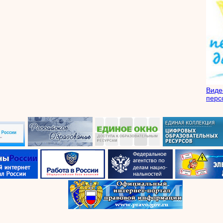
Вид
перс