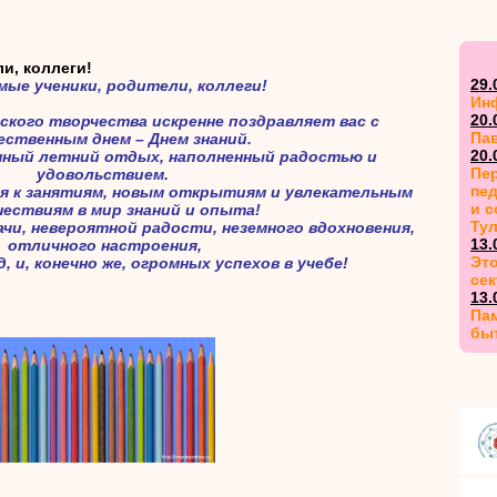
и, коллеги!
29.
мые ученики, родители, коллеги!
Ин
20.
ского творчества искренне поздравляет вас с
Па
ственным днем – Днем знаний.
20.
нный летний отдых, наполненный радостью и
Пер
удовольствием.
пед
я к занятиям, новым открытиям и увлекательным
и 
ествиям в мир знаний и опыта!
Ту
чи, невероятной радости, неземного вдохновения,
13.
отличного настроения,
Это
 и, конечно же, огромных успехов в учебе!
сек
13.
Пам
бы