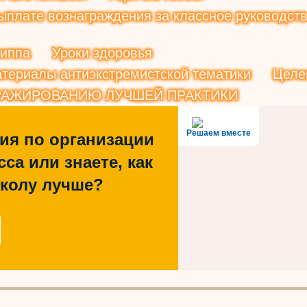
плате вознаграждения за классное руководств
риппа
Уроки здоровья
териалы антиэкстремистской тематики
Целе
РАЖИРОВАНИЮ ЛУЧШЕЙ ПРАКТИКИ
Решаем вместе
ия по организации
са или знаете, как
школу лучше?