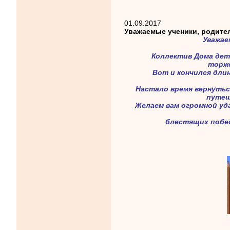
01.09.2017
Уважаемые ученики, родител
Уважае
Коллектив Дома дет
торже
Вот и кончился дли
Настало время вернутьс
путеш
Желаем вам огромной уда
блестящих побед,