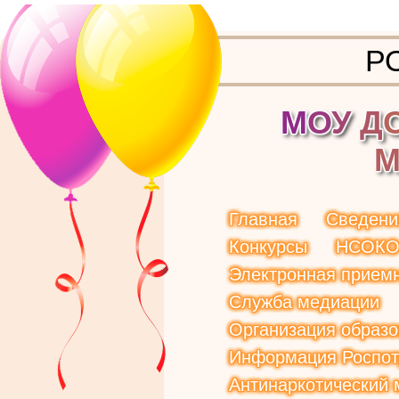
Р
М
О
У
Д
Главная
Сведени
Конкурсы
НСОК
Электронная прием
Служба медиации
Организация образо
Информация Роспот
Антинаркотический 