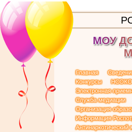
Р
М
О
У
Д
Главная
Сведени
Конкурсы
НСОК
Электронная прием
Служба медиации
Организация образо
Информация Роспот
Антинаркотический 