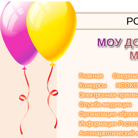
Р
М
О
У
Д
Главная
Сведени
Конкурсы
НСОК
Электронная прием
Служба медиации
Организация образо
Информация Роспот
Антинаркотический 