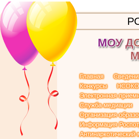
Р
М
О
У
Д
Главная
Сведени
Конкурсы
НСОК
Электронная прием
Служба медиации
Организация образо
Информация Роспот
Антинаркотический 