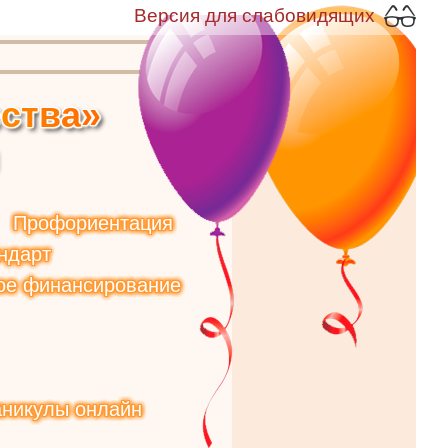
Версия для слабовидящих
е
с
т
в
а
»
Профориентация
ндарт
ое финансирование
аникулы онлайн