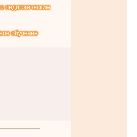
о педагогическим
вое обучение