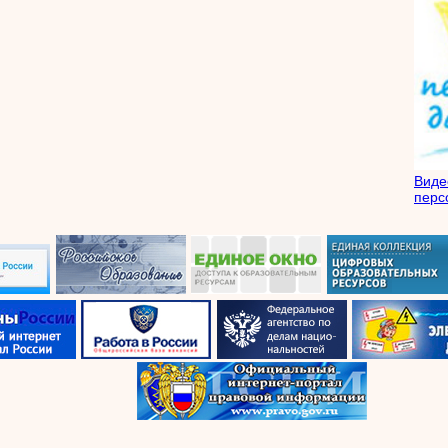
Вид
перс