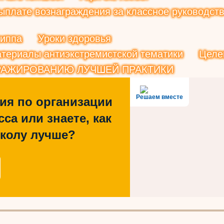
плате вознаграждения за классное руководств
риппа
Уроки здоровья
териалы антиэкстремистской тематики
Целе
РАЖИРОВАНИЮ ЛУЧШЕЙ ПРАКТИКИ
Решаем вместе
ия по организации
са или знаете, как
школу лучше?