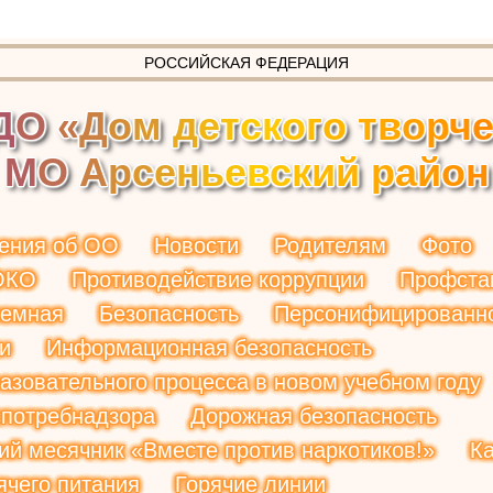
РОССИЙСКАЯ ФЕДЕРАЦИЯ
Д
О
«
Д
о
м
д
е
т
с
к
о
г
о
т
в
о
р
ч
М
О
А
р
с
е
н
ь
е
в
с
к
и
й
р
а
й
о
н
ения об ОО
Новости
Родителям
Фото
ОКО
Противодействие коррупции
Профста
иемная
Безопасность
Персонифицированн
и
Информационная безопасность
азовательного процесса в новом учебном году
потребнадзора
Дорожная безопасность
ий месячник «Вместе против наркотиков!»
К
ячего питания
Горячие линии