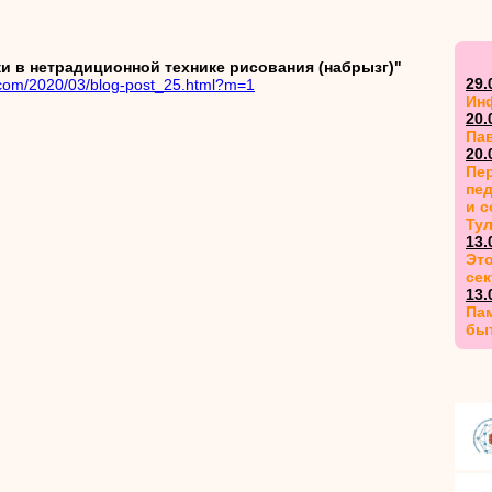
и в нетрадиционной технике рисования (набрызг)"
29.
t.com/2020/03/blog-post_25.html?m=1
Ин
20.
Па
20.
Пер
пед
и 
Ту
13.
Это
сек
13.
Пам
бы