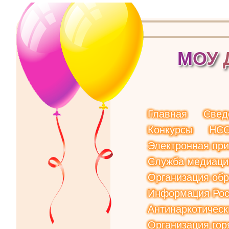
М
О
У
Главная
Свед
Конкурсы
НС
Электронная пр
Служба медиаци
Организация обр
Информация Рос
Антинаркотическ
Организация гор