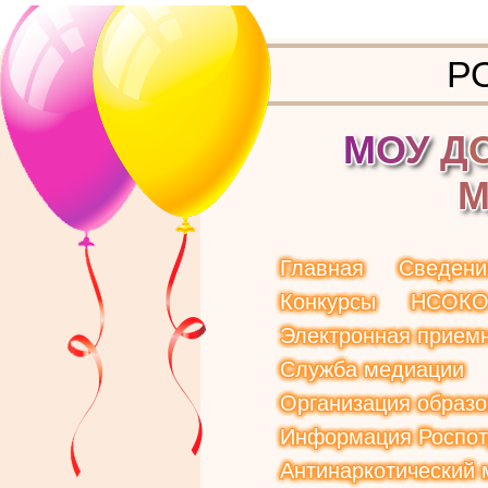
Р
М
О
У
Д
Главная
Сведени
Конкурсы
НСОК
Электронная прием
Служба медиации
Организация образо
Информация Роспот
Антинаркотический 