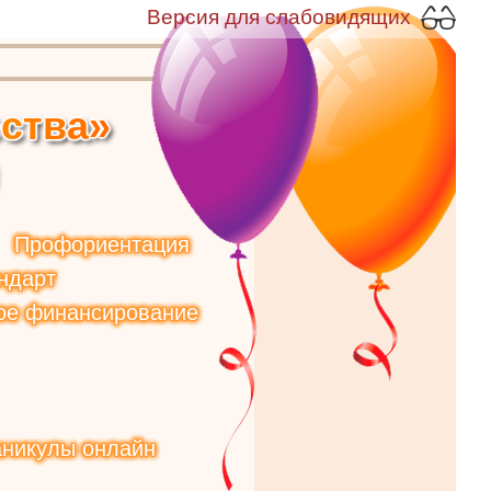
Версия для слабовидящих
е
с
т
в
а
»
Профориентация
ндарт
ое финансирование
аникулы онлайн