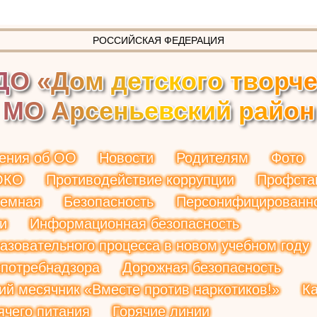
РОССИЙСКАЯ ФЕДЕРАЦИЯ
Д
О
«
Д
о
м
д
е
т
с
к
о
г
о
т
в
о
р
ч
М
О
А
р
с
е
н
ь
е
в
с
к
и
й
р
а
й
о
н
ения об ОО
Новости
Родителям
Фото
ОКО
Противодействие коррупции
Профста
иемная
Безопасность
Персонифицированн
и
Информационная безопасность
азовательного процесса в новом учебном году
потребнадзора
Дорожная безопасность
ий месячник «Вместе против наркотиков!»
К
ячего питания
Горячие линии