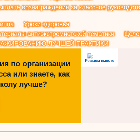
плате вознаграждения за классное руководств
риппа
Уроки здоровья
териалы антиэкстремистской тематики
Целе
РАЖИРОВАНИЮ ЛУЧШЕЙ ПРАКТИКИ
Решаем вместе
ия по организации
са или знаете, как
школу лучше?