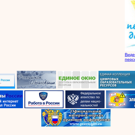
Вид
перс