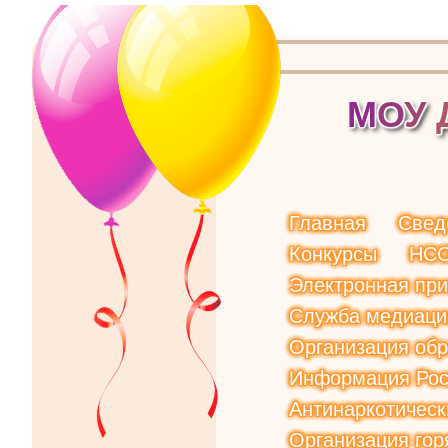
М
О
У
Главная
Свед
Конкурсы
НС
Электронная пр
Служба медиаци
Организация обр
Информация Рос
Антинаркотическ
Организация гор