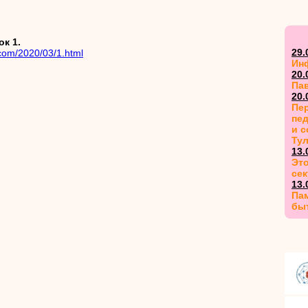
к 1.
29.
.com/2020/03/1.html
Ин
20.
Па
20.
Пер
пед
и 
Ту
13.
Это
сек
13.
Пам
бы