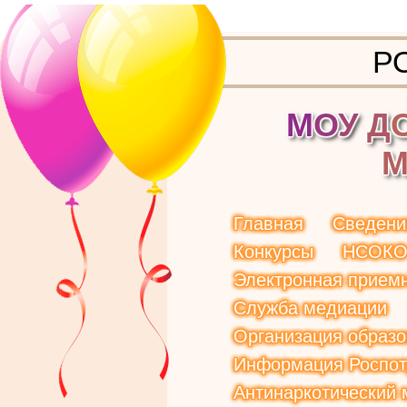
Р
М
О
У
Д
Главная
Сведени
Конкурсы
НСОК
Электронная прием
Служба медиации
Организация образо
Информация Роспот
Антинаркотический 