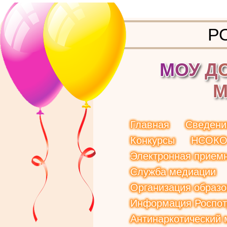
Р
М
О
У
Д
Главная
Сведени
Конкурсы
НСОК
Электронная прием
Служба медиации
Организация образо
Информация Роспот
Антинаркотический 