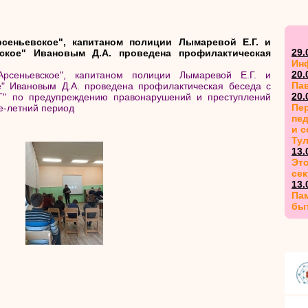
еньевское", капитаном полиции Лымаревой Е.Г. и
29.
ское" Ивановым Д.А. проведена профилактическая
Ин
20.
сеньевское", капитаном полиции Лымаревой Е.Г. и
Па
е" Ивановым Д.А. проведена профилактическая беседа с
20.
 по предупреждению правонарушений и преступлений
Пер
е-летний период
пед
и 
Ту
13.
Это
сек
13.
Пам
бы