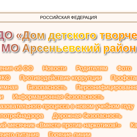
РОССИЙСКАЯ ФЕДЕРАЦИЯ
Д
О
«
Д
о
м
д
е
т
с
к
о
г
о
т
в
о
р
ч
М
О
А
р
с
е
н
ь
е
в
с
к
и
й
р
а
й
о
н
ения об ОО
Новости
Родителям
Фото
ОКО
Противодействие коррупции
Профста
иемная
Безопасность
Персонифицированн
и
Информационная безопасность
азовательного процесса в новом учебном году
потребнадзора
Дорожная безопасность
ий месячник «Вместе против наркотиков!»
К
ячего питания
Горячие линии