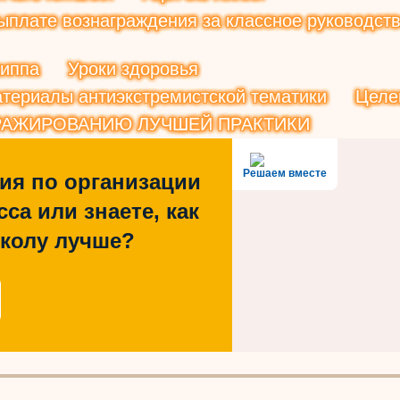
плате вознаграждения за классное руководств
риппа
Уроки здоровья
териалы антиэкстремистской тематики
Целе
РАЖИРОВАНИЮ ЛУЧШЕЙ ПРАКТИКИ
Решаем вместе
ия по организации
са или знаете, как
школу лучше?