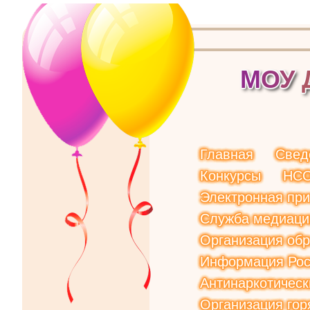
М
О
У
Главная
Свед
Конкурсы
НС
Электронная пр
Служба медиаци
Организация обр
Информация Рос
Антинаркотическ
Организация гор