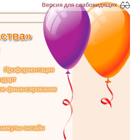
Версия для слабовидящих
е
с
т
в
а
»
Профориентация
ндарт
ое финансирование
аникулы онлайн