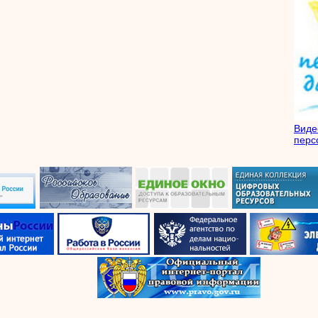
Вид
перс