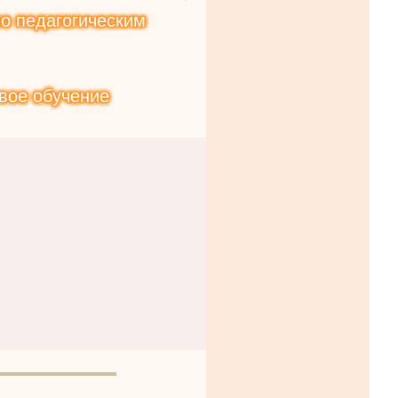
о педагогическим
вое обучение