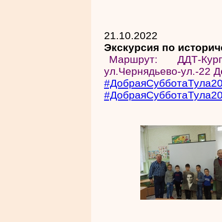
21.10.2022
Экскурсия по историч
Маршрут: ДДТ-Ку
ул.Чернядьево-ул.-22 
#ДобраяСубботаТула2
#ДобраяСубботаТула2