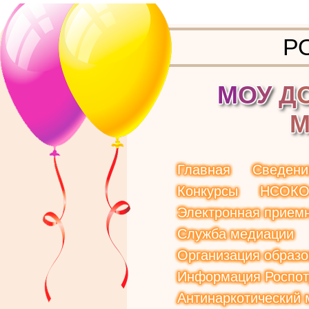
Р
М
О
У
Д
Главная
Сведени
Конкурсы
НСОК
Электронная прием
Служба медиации
Организация образо
Информация Роспот
Антинаркотический 