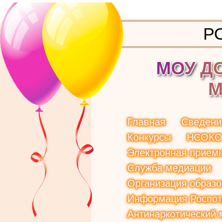
Р
М
О
У
Д
Главная
Сведени
Конкурсы
НСОК
Электронная прием
Служба медиации
Организация образо
Информация Роспот
Антинаркотический 