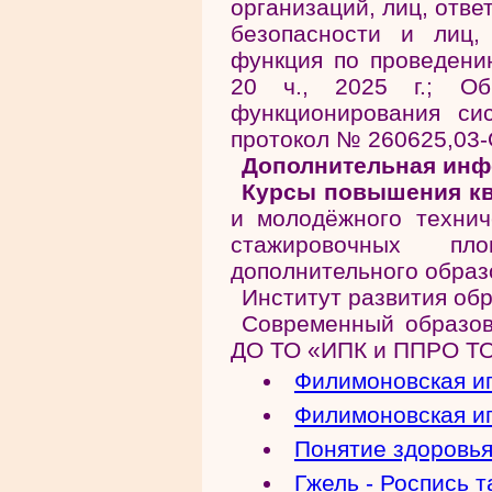
организаций, лиц, отв
безопасности и лиц,
функция по проведению
20 ч., 2025 г.; О
функционирования си
протокол № 260625,03-ОТ
Дополнительная инф
Курсы повышения к
и молодёжного технич
стажировочных пл
дополнительного образов
Институт развития об
Современный образов
ДО ТО «ИПК и ППРО ТО»
Филимоновская иг
Филимоновская иг
Понятие здоровь
Гжель - Роспись т